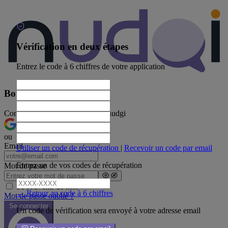
Vérification en deux étapes
Entrez le code à 6 chiffres de votre application
Bon retour !
Connectez-vous à votre compte nudgi
Continuer avec Google
ou
Email
Utiliser un code de récupération
|
Recevoir un code par email
Entrez un de vos codes de récupération
Mot de passe
Se souvenir de moi
← Retour au code à 6 chiffres
Mot de passe oublié ?
Se connecter
Un code de vérification sera envoyé à votre adresse email