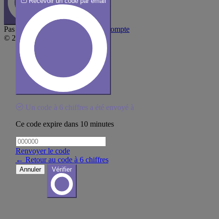
Recevoir un code par email
Pas encore de compte ?
Créer un compte
© 2026 nudgi - SAS BOUDIER
Un code à 6 chiffres a été envoyé à
Ce code expire dans 10 minutes
Renvoyer le code
← Retour au code à 6 chiffres
Annuler
Vérifier