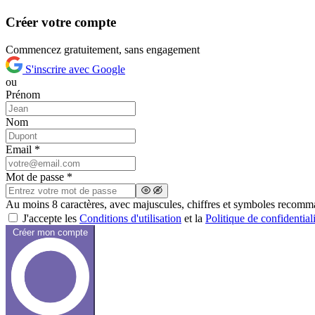
Créer votre compte
Commencez gratuitement, sans engagement
S'inscrire avec Google
ou
Prénom
Nom
Email *
Mot de passe *
Au moins 8 caractères, avec majuscules, chiffres et symboles recom
J'accepte les
Conditions d'utilisation
et la
Politique de confidentiali
Créer mon compte